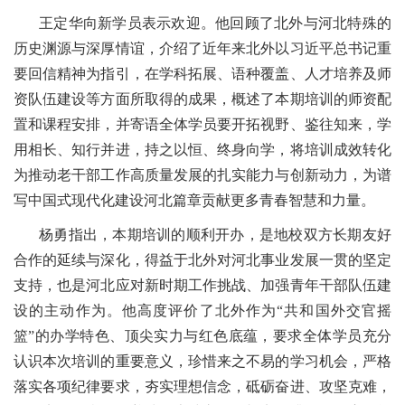
王定华向新学员表示欢迎。他回顾了北外与河北特殊的
历史渊源与深厚情谊，介绍了近年来北外以习近平总书记重
要回信精神为指引，在学科拓展、语种覆盖、人才培养及师
资队伍建设等方面所取得的成果，概述了本期培训的师资配
置和课程安排，并寄语全体学员要开拓视野、鉴往知来，学
用相长、知行并进，持之以恒、终身向学，将培训成效转化
为推动老干部工作高质量发展的扎实能力与创新动力，为谱
写中国式现代化建设河北篇章贡献更多青春智慧和力量。
杨勇指出，本期培训的顺利开办，是地校双方长期友好
合作的延续与深化，得益于北外对河北事业发展一贯的坚定
支持，也是河北应对新时期工作挑战、加强青年干部队伍建
设的主动作为。他高度评价了北外作为“共和国外交官摇
篮”的办学特色、顶尖实力与红色底蕴，要求全体学员充分
认识本次培训的重要意义，珍惜来之不易的学习机会，严格
落实各项纪律要求，夯实理想信念，砥砺奋进、攻坚克难，