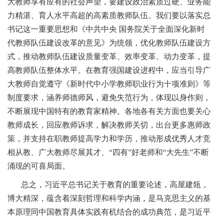
大教师享有应有的社会声望，要建设政治素质过硬、业务能
力精湛、育人水平高超的高素质教师队伍。我们要以落实总
书记这一重要思想和《中共中央 国务院关于全面深化新时
代教师队伍建设改革的意见》为统领，优化教师队伍建设方
式，推动教师队伍建设质量变革、效率变革、动力变革，提
高教师队伍整体水平。在教育强国建设进程中，应当引导广
大教师自觉遵守《新时代中小学教师职业行为十项准则》等
制度要求，涵养师德师风，避免失范行为，体现以身作则，
不断展现中国特有的教育家精神。各地各有关方面也要关心
教师成长，回应教师诉求，解决教师关切，出台更多惠师政
策，并支持在职教师提高学力和学历，推动形成优秀人才竞
相从教、广大教师尽展其才、“四有”好老师和“大先生”不断
涌现的可喜局面。
总之，习近平总书记关于教育的重要论述，高屋建瓴，
博大精深，蕴含着深刻哲理和科学内涵，是马克思主义的基
本原理同中国教育具体实践有机结合的成功典范，是习近平