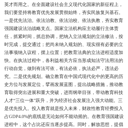
英才而用之。在全面建设社会主义现代化国家的新征程上，
我们要坚持将教育优先发展贯彻始终，夯实民族复兴基石。
一是优先法治。依法治教、依法治校、依法执教，夯实教育
强国建设法治战略支点。国家立法机构应主动履行主体责
任，抓紧时间，抓总协调，把纳入立法规划的立法修法，按
时完成，提交通过；把尚未纳入规划的、现实很有必要的立
法事项纳入议程，摆上位置；把教育法典的立法进程适度加
快。在执法过程中，各利益相关方应当形成知法守法用法的
行动自觉，做到有法可依，有法必依，执法必严，违法必
究。二是优先规划。确立教育在中国式现代化中的更高的历
史方位与发展定位，擘画发展蓝图，提出战略措施，推动教
育取得突出进展和重大突破，进而纲举目张，带动教育科技
人才“三位一体”跃升，并为经济社会发展注入强大动能。三
是优先投入。投入教育就是投入未来，财政性教育经费投入
占GDP4.0%的底线是无论如何不能动摇的。在教育强国建设
进程中，这个占比还应当逐步提高。同时，解放思想，提倡