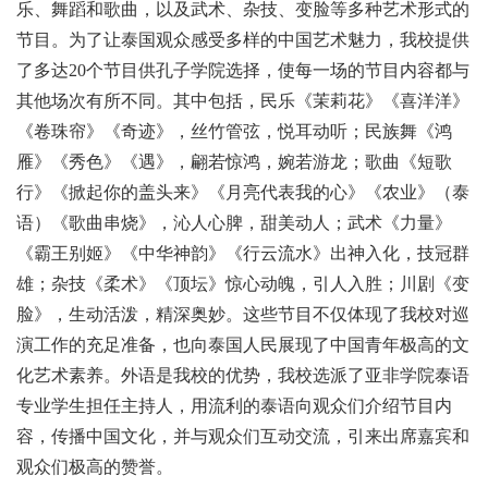
乐、舞蹈和歌曲，以及武术、杂技、变脸等多种艺术形式的
节目。为了让泰国观众感受多样的中国艺术魅力，我校提供
了多达20个节目供孔子学院选择，使每一场的节目内容都与
其他场次有所不同。其中包括，民乐《茉莉花》《喜洋洋》
《卷珠帘》《奇迹》，丝竹管弦，悦耳动听；民族舞《鸿
雁》《秀色》《遇》，翩若惊鸿，婉若游龙；歌曲《短歌
行》《掀起你的盖头来》《月亮代表我的心》《农业》（泰
语）《歌曲串烧》，沁人心脾，甜美动人；武术《力量》
《霸王别姬》《中华神韵》《行云流水》出神入化，技冠群
雄；杂技《柔术》《顶坛》惊心动魄，引人入胜；川剧《变
脸》，生动活泼，精深奥妙。这些节目不仅体现了我校对巡
演工作的充足准备，也向泰国人民展现了中国青年极高的文
化艺术素养。外语是我校的优势，我校选派了亚非学院泰语
专业学生担任主持人，用流利的泰语向观众们介绍节目内
容，传播中国文化，并与观众们互动交流，引来出席嘉宾和
观众们极高的赞誉。