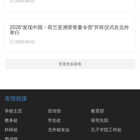
2026-08-02
2026“发现中国・荷兰亚洲荣誉夏令营”开班仪式在北外
举行
2026-08-01
查看更多新闻
友情链接
学校主页
宣传部
教育部
教务处
学生处
研究生院
科研处
北外校友会
孔子学院工作处
图书馆