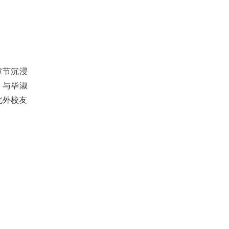
章节沉浸
，与毕淑
北外校友