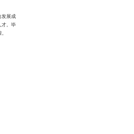
的发展成
人才。毕
煌。