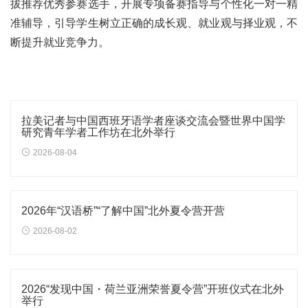
拔推荐优秀参赛选手，开展专项备赛指导与个性化一对一精
准辅导，引导学生树立正确的成长观、就业观与择业观，不
断提升就业竞争力。
拉美记者与中国西班牙语学者座谈交流会暨世界中国学
研究青年学者工作坊在北外举行
2026-08-04
2026年“汉语桥”“了解中国”北外夏令营开营
2026-08-02
2026“发现中国・荷兰亚洲荣誉夏令营”开班仪式在北外
举行