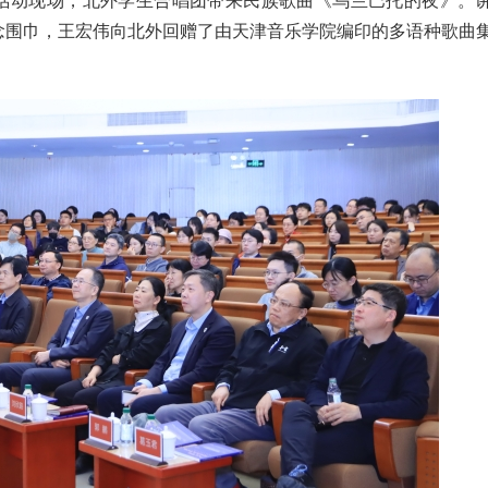
活动现场，北外学生合唱团带来民族歌曲《乌兰巴托的夜》。
念围巾，王宏伟向北外回赠了由天津音乐学院编印的多语种歌曲