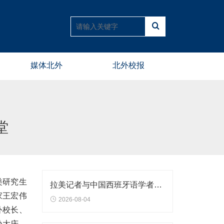
媒体北外
北外校报
堂
类研究生
拉美记者与中国西班牙语学者座谈交流会暨世界中国学研究青年学者工作坊在北外举行
家王宏伟
2026-08-04
外校长、
孙大庆，