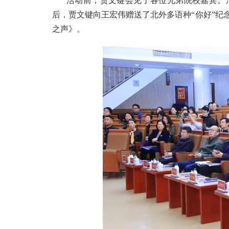
活动前，贾文键会见了各位兄弟院校嘉宾。
后，贾文键向王宏伟赠送了北外多语种“你好”纪
之声》。