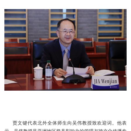
贾文键代表北外全体师生向吴伟教授致欢迎词。他表