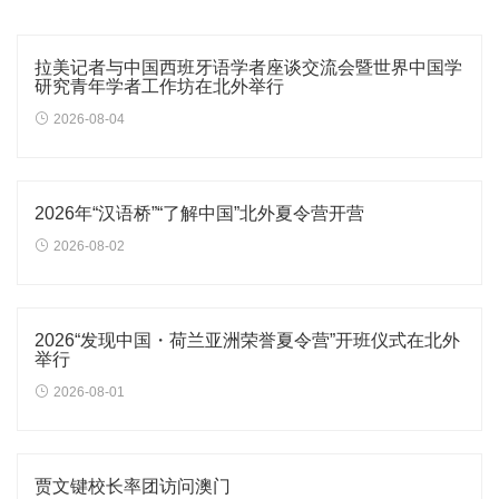
拉美记者与中国西班牙语学者座谈交流会暨世界中国学
研究青年学者工作坊在北外举行
2026-08-04
2026年“汉语桥”“了解中国”北外夏令营开营
2026-08-02
2026“发现中国・荷兰亚洲荣誉夏令营”开班仪式在北外
举行
2026-08-01
贾文键校长率团访问澳门