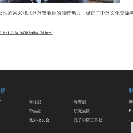
女性的风采和北外外籍教师的独特魅力，促进了中外文化交流
d8-fce1-218e-943b3c6ba12d.html
链接
页
宣传部
教育部
新
学生处
研究生院
Em
北外校友会
孔子学院工作处