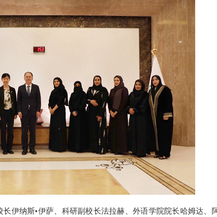
，校长伊纳斯•伊萨、科研副校长法拉赫、外语学院院长哈姆达、