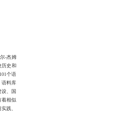
尔-杰姆
校历史和
01个语
、语料库
建设、国
有着相似
习实践、