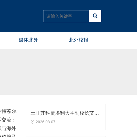
媒体北外
北外校报
沙特苏尔
土耳其科贾埃利大学副校长艾丽芙·奥于特访问北外
际交流；
2026-08-07
强与海外
拉伯埃及